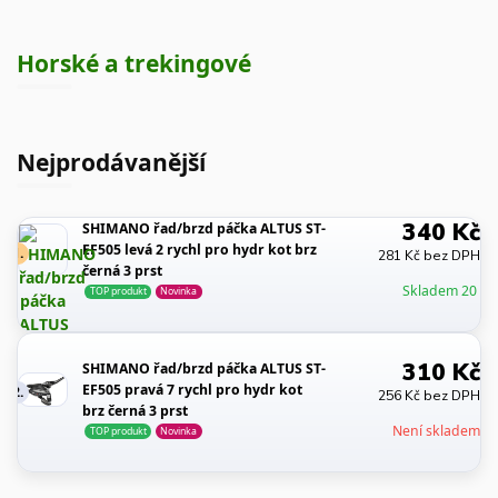
Horské a trekingové
Nejprodávanější
340 Kč
SHIMANO řad/brzd páčka ALTUS ST-
EF505 levá 2 rychl pro hydr kot brz
1.
281 Kč bez DPH
černá 3 prst
Skladem 20
TOP produkt
Novinka
310 Kč
SHIMANO řad/brzd páčka ALTUS ST-
EF505 pravá 7 rychl pro hydr kot
2.
256 Kč bez DPH
brz černá 3 prst
Není skladem
TOP produkt
Novinka