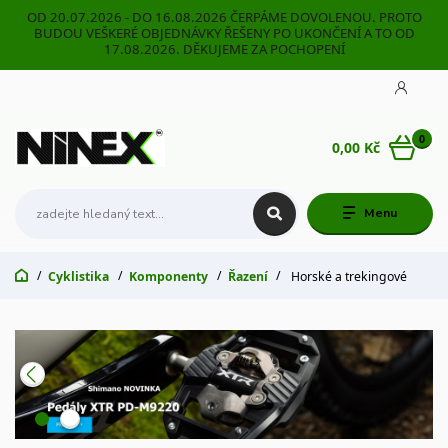
OD 20.07.2026 - DO 16.08.2026 ČERPÁME DOVOLENOU. PROTO
BUDOU VEŠKERÉ OBJEDNÁVKY ŘEŠENY PO UKONČENÍ A TO OD
17.08.2026. DĚKUJEME ZA POCHOPENÍ
0
0,00 Kč
Menu
Cyklistika
Komponenty
Řazení
Horské a trekingové