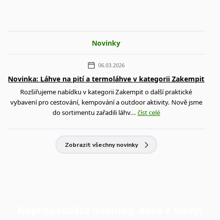
Novinky
06.03.2026
Novinka: Láhve na pití a termoláhve v kategorii Zakempit
Rozšiřujeme nabídku v kategorii Zakempit o další praktické
vybavení pro cestování, kempování a outdoor aktivity. Nově jsme
do sortimentu zařadili láhv...
číst celé
Zobrazit všechny novinky
Nepropásněte novinky, akce a slevy!