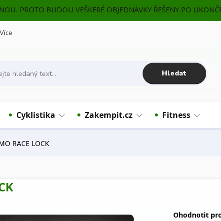
ENOU. PROTO BUDOU VEŠKERÉ OBJEDNÁVKY ŘEŠENY PO UKONČE
Více
Hledat
Cyklistika
Zakempit.cz
Fitness
EMO RACE LOCK
OCK
Ohodnotit pr