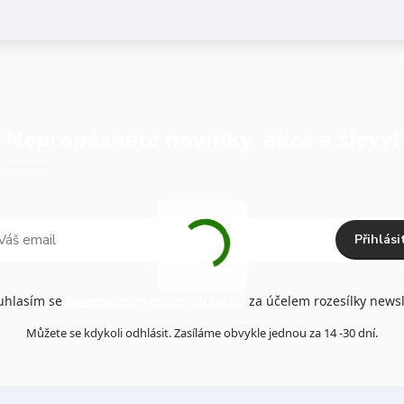
Nepropásněte novinky, akce a slevy!
Přihlási
hlasím se
zpracováním osobních údajů
za účelem rozesílky newsl
Můžete se kdykoli odhlásit. Zasíláme obvykle jednou za 14 -30 dní.