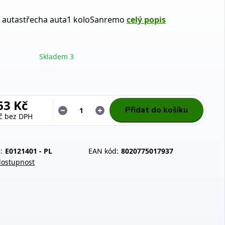
a autastřecha auta1 koloSanremo
celý popis
Skladem 3
63 Kč
Přidat do košíku
č
bez DPH
:
E0121401 - PL
EAN kód:
8020775017937
dostupnost