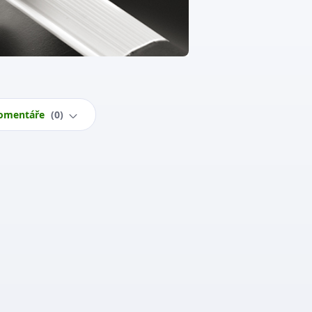
omentáře
0