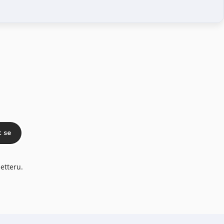
t se
etteru.