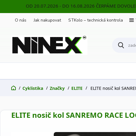
OD 20.07.2026 - DO 16.08.2026 ČERPÁME DOVOL
O nás
Jak nakupovat
STKolo – technická kontrola
Cyklistika
Značky
ELITE
ELITE nosič kol SANR
ELITE nosič kol SANREMO RACE L