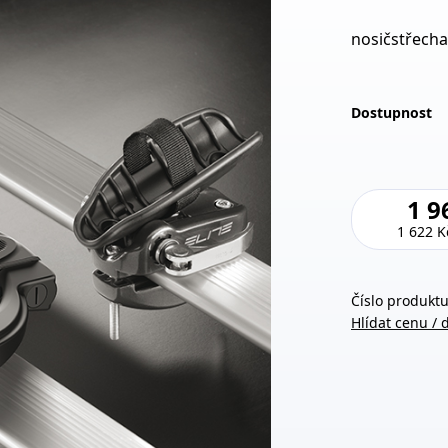
nosičstřech
Dostupnost
1 9
1 622 K
Číslo produktu
Hlídat cenu / 