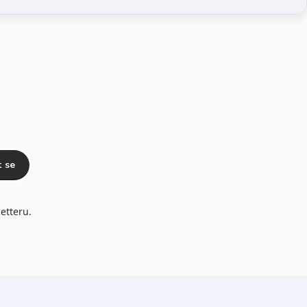
t se
etteru.