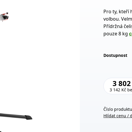
Pro ty, kteří
volbou. Velmi
Přídržná čeli
pouze 8 kg
c
Dostupnost
3 802
3 142 Kč
b
Číslo produktu
Hlídat cenu / 