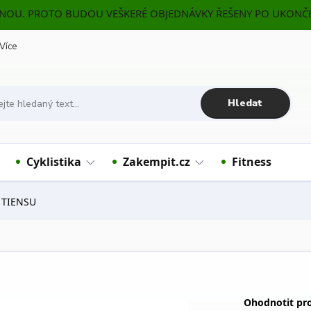
ENOU. PROTO BUDOU VEŠKERÉ OBJEDNÁVKY ŘEŠENY PO UKONČE
Více
Hledat
Cyklistika
Zakempit.cz
Fitness
n TIENSU
Ohodnotit pr