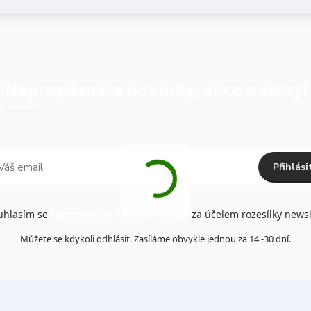
Nepropásněte novinky, akce a slevy!
Přihlási
hlasím se
zpracováním osobních údajů
za účelem rozesílky newsl
Můžete se kdykoli odhlásit. Zasíláme obvykle jednou za 14 -30 dní.