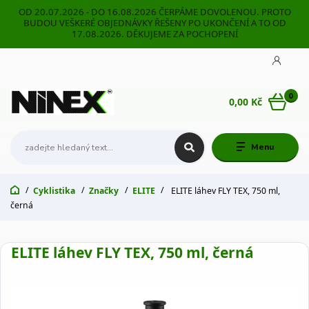
OD 20.07.2026 - DO 16.08.2026 ČERPÁME DOVOLENOU. PROTO
BUDOU VEŠKERÉ OBJEDNÁVKY ŘEŠENY PO UKONČENÍ A TO OD
17.08.2026. DĚKUJEME ZA POCHOPENÍ
0
0,00 Kč
Menu
Cyklistika
Značky
ELITE
ELITE láhev FLY TEX, 750 ml,
černá
ELITE láhev FLY TEX, 750 ml, černá