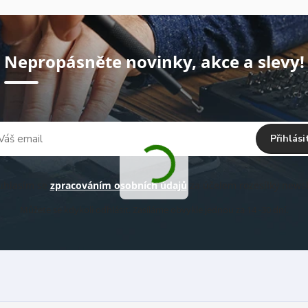
Nepropásněte novinky, akce a slevy!
Přihlási
hlasím se
zpracováním osobních údajů
za účelem rozesílky newsl
Můžete se kdykoli odhlásit. Zasíláme obvykle jednou za 14 -30 dní.