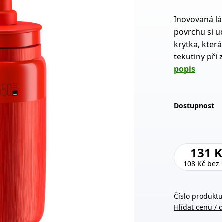
Inovovaná lá
povrchu si u
krytka, která
tekutiny při
popis
Dostupnost
131 K
108 Kč
bez
Číslo produktu
Hlídat cenu / 