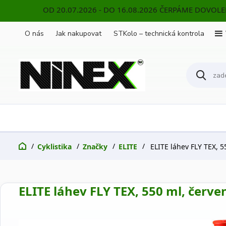
OD 20.07.2026 - DO 16.08.2026 ČERPÁME DOVOL
O nás
Jak nakupovat
STKolo – technická kontrola
Cyklistika
Značky
ELITE
ELITE láhev FLY TEX, 5
ELITE láhev FLY TEX, 550 ml, červe