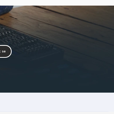
t se
etteru.