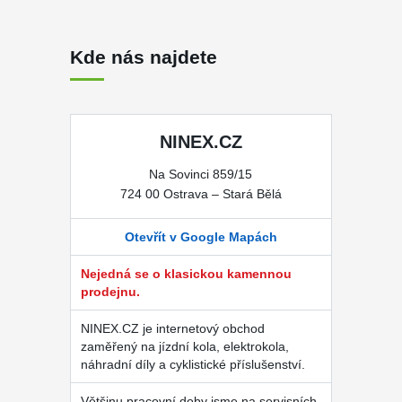
Kde nás najdete
NINEX.CZ
Na Sovinci 859/15
724 00 Ostrava – Stará Bělá
Otevřít v Google Mapách
Nejedná se o klasickou kamennou
prodejnu.
NINEX.CZ je internetový obchod
zaměřený na jízdní kola, elektrokola,
náhradní díly a cyklistické příslušenství.
Většinu pracovní doby jsme na servisních