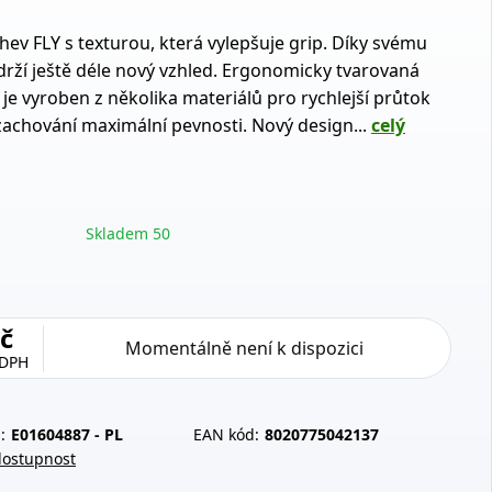
hev FLY s texturou, která vylepšuje grip. Díky svému
drží ještě déle nový vzhled. Ergonomicky tvarovaná
 je vyroben z několika materiálů pro rychlejší průtok
 zachování maximální pevnosti. Nový design...
celý
Skladem 50
č
Momentálně není k dispozici
 DPH
:
E01604887 - PL
EAN kód:
8020775042137
dostupnost