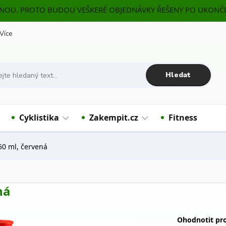
ENOU. PROTO BUDOU VEŠKERÉ OBJEDNÁVKY ŘEŠENY PO UKONČE
Více
Hledat
Cyklistika
Zakempit.cz
Fitness
50 ml, červená
ná
Ohodnotit pr