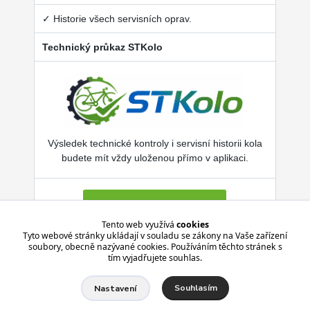
✓ Historie všech servisních oprav.
Technický průkaz STKolo
Výsledek technické kontroly i servisní historii kola
budete mít vždy uloženou přímo v aplikaci.
Více o SERVISKOL.COM
Tento web využívá
cookies
Tyto webové stránky ukládají v souladu se zákony na Vaše zařízení
soubory, obecně nazývané cookies. Používáním těchto stránek s
Aplikace je zdarma pro Android i iPhone.
tím vyjadřujete souhlas.
Souhlasím
Nastavení