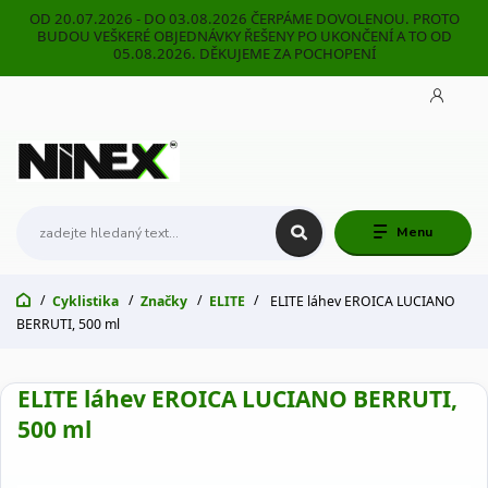
OD 20.07.2026 - DO 03.08.2026 ČERPÁME DOVOLENOU. PROTO
BUDOU VEŠKERÉ OBJEDNÁVKY ŘEŠENY PO UKONČENÍ A TO OD
05.08.2026. DĚKUJEME ZA POCHOPENÍ
Menu
Cyklistika
Značky
ELITE
ELITE láhev EROICA LUCIANO
BERRUTI, 500 ml
ELITE láhev EROICA LUCIANO BERRUTI,
500 ml