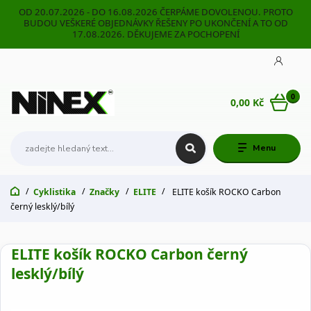
OD 20.07.2026 - DO 16.08.2026 ČERPÁME DOVOLENOU. PROTO
BUDOU VEŠKERÉ OBJEDNÁVKY ŘEŠENY PO UKONČENÍ A TO OD
17.08.2026. DĚKUJEME ZA POCHOPENÍ
0
0,00 Kč
Menu
Cyklistika
Značky
ELITE
ELITE košík ROCKO Carbon
černý lesklý/bílý
ELITE košík ROCKO Carbon černý
lesklý/bílý