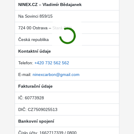
NINEX.CZ – Vladimír Bědajanek
Na Sovinci 859/15
724 00 Ostrava – Stará Bělá
Česká republika
Kontaktní údaje
Telefon:
+420 732 562 562
E-mail:
ninexcarbon@gmail.com
Fakturační údaje
IČ: 60773928
DIČ: CZ7509025513
Bankovní spojení
Číslo účtu: 1662717339 / 0800