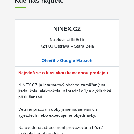
Kde nás najdete
NINEX.CZ
Na Sovinci 859/15
724 00 Ostrava – Stará Bělá
Otevřít v Google Mapách
Nejedná se o klasickou kamennou prodejnu.
NINEX.CZ je internetový obchod zaměřený na
jízdní kola, elektrokola, náhradní díly a cyklistické
příslušenství.
Většinu pracovní doby jsme na servisních
výjezdech nebo expedujeme objednávky.
Na uvedené adrese není provozována běžná
maloobchodní prodejna.