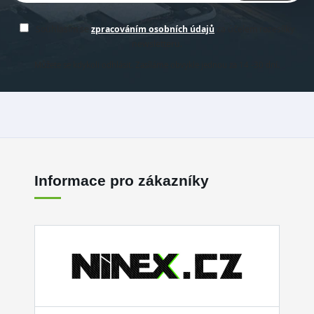
Souhlasím se
zpracováním osobních údajů
za účelem rozesílky
newsletteru.
Můžete se kdykoli odhlásit. Zasíláme obvykle jednou za 14 -30 dní.
Informace pro zákazníky