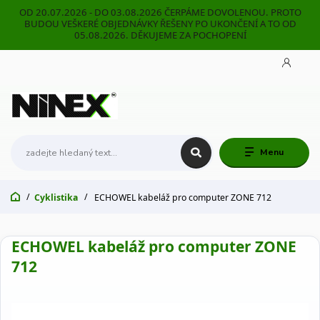
OD 20.07.2026 - DO 03.08.2026 ČERPÁME DOVOLENOU. PROTO
BUDOU VEŠKERÉ OBJEDNÁVKY ŘEŠENY PO UKONČENÍ A TO OD
05.08.2026. DĚKUJEME ZA POCHOPENÍ
Menu
Cyklistika
ECHOWEL kabeláž pro computer ZONE 712
ECHOWEL kabeláž pro computer ZONE
712