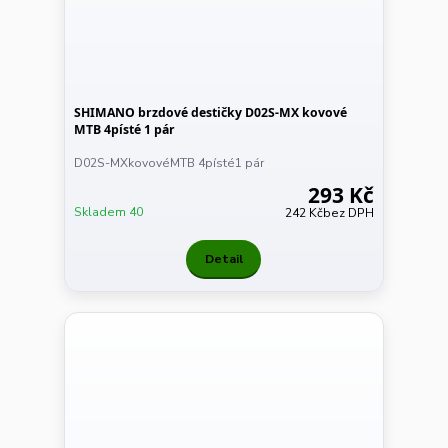
SHIMANO brzdové destičky D02S-MX kovové
MTB 4písté 1 pár
D02S-MXkovovéMTB 4písté1 pár
293 Kč
Skladem 40
242 Kč
bez DPH
Detail