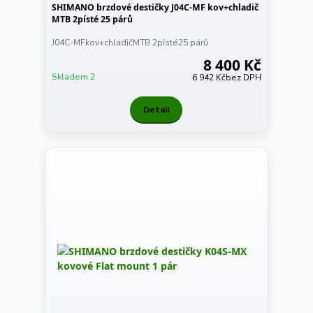
SHIMANO brzdové destičky J04C-MF kov+chladič
MTB 2písté 25 párů
J04C-MFkov+chladičMTB 2písté25 párů
8 400 Kč
Skladem 2
6 942 Kč
bez DPH
Detail