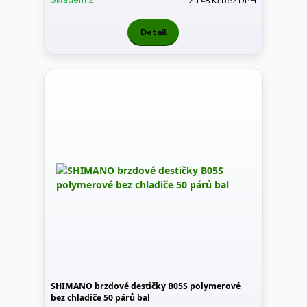
2 148 Kč
bez DPH
Detail
SHIMANO brzdové destičky B05S polymerové
bez chladiče 50 párů bal