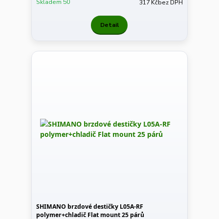
Skladem 50
317 Kč
bez DPH
Detail
SHIMANO brzdové destičky L05A-RF
polymer+chladič Flat mount 25 párů