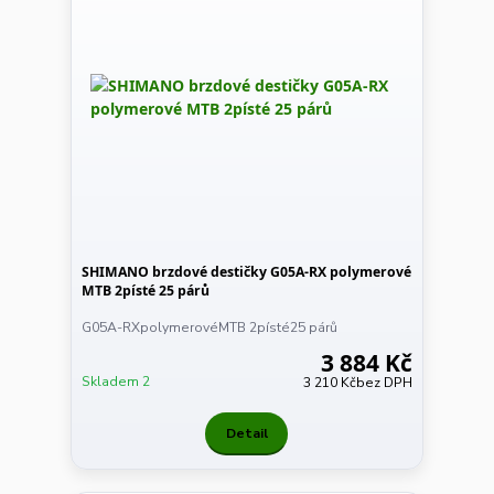
SHIMANO brzdové destičky G05A-RX polymerové
MTB 2písté 25 párů
G05A-RXpolymerovéMTB 2písté25 párů
3 884 Kč
Skladem 2
3 210 Kč
bez DPH
Detail