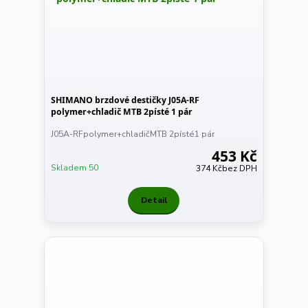
SHIMANO brzdové destičky J05A-RF
polymer+chladič MTB 2písté 1 pár
J05A-RFpolymer+chladičMTB 2písté1 pár
453 Kč
Skladem 50
374 Kč
bez DPH
Detail