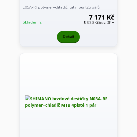
L05A-RFpolymer+chladičFlat mount25 párů
7 171 Kč
Skladem 2
5 926 Kč
bez DPH
Detail