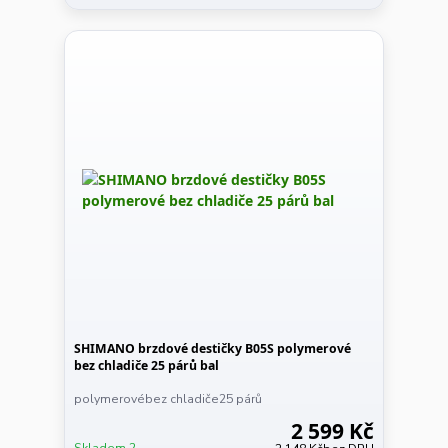
SHIMANO brzdové destičky B05S polymerové
bez chladiče 25 párů bal
polymerovébez chladiče25 párů
2 599 Kč
Skladem 2