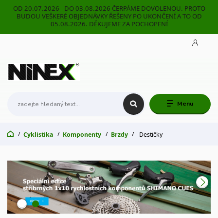
OD 20.07.2026 - DO 03.08.2026 ČERPÁME DOVOLENOU. PROTO
BUDOU VEŠKERÉ OBJEDNÁVKY ŘEŠENY PO UKONČENÍ A TO OD
05.08.2026. DĚKUJEME ZA POCHOPENÍ
Menu
Cyklistika
Komponenty
Brzdy
Destičky