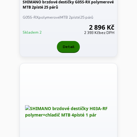
SHIMANO brzdové destičky G05S-RX polymerové
MTB 2písté 25 párů
G05S-RXpolymerovéMTB 2písté25 párů
2 896 Kč
Skladem 2
2 393 Kč
bez DPH
Detail