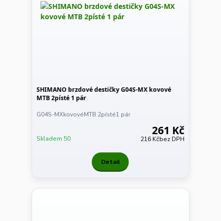
SHIMANO brzdové destičky G04S-MX kovové
MTB 2písté 1 pár
G04S-MXkovovéMTB 2písté1 pár
261 Kč
Skladem 50
216 Kč
bez DPH
Detail