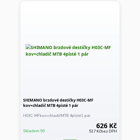
SHIMANO brzdové destičky H03C-MF
kov+chladič MTB 4písté 1 pár
H03C-MFkov+chladičMTB 4písté1 pár
626 Kč
Skladem 50
517 Kč
bez DPH