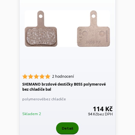
2 hodnocení
SHIMANO brzdové destičky B05S polymerové
bez chladiče bal
polymerovébez chladiče
114 Kč
Skladem 2
94 Kč
bez DPH
Detail