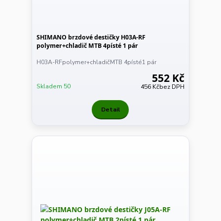
SHIMANO brzdové destičky H03A-RF
polymer+chladič MTB 4písté 1 pár
H03A-RFpolymer+chladičMTB 4písté1 pár
552 Kč
Skladem 50
456 Kč
bez DPH
Detail