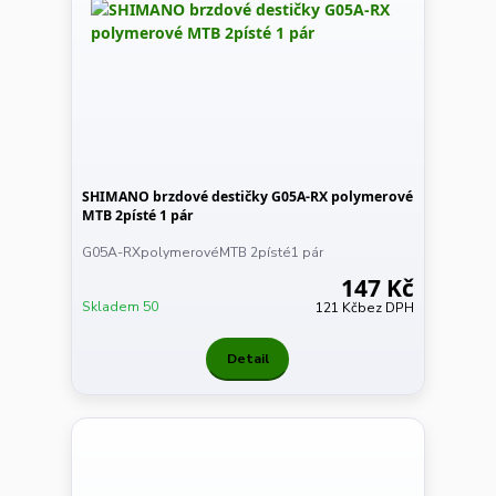
SHIMANO brzdové destičky G05A-RX polymerové
MTB 2písté 1 pár
G05A-RXpolymerovéMTB 2písté1 pár
147 Kč
Skladem 50
121 Kč
bez DPH
Detail