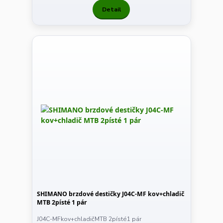
Detail
SHIMANO brzdové destičky J04C-MF kov+chladič
MTB 2písté 1 pár
J04C-MFkov+chladičMTB 2písté1 pár