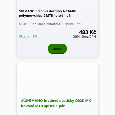
SHIMANO brzdové destičky N03A-RF
polymer+chladič MTB 4písté 1 pár
N03A-RFpolymer+chladičMTB 4písté1 pár
483 Kč
Skladem 50
399 Kč
bez DPH
Detail