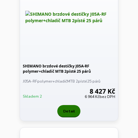
SHIMANO brzdové destičky J05A-RF
polymer+chladič MTB 2písté 25 párů
J05A-RFpolymer+chladičMTB 2písté25 párů
8 427 Kč
Skladem 2
6 964 Kč
bez DPH
Detail