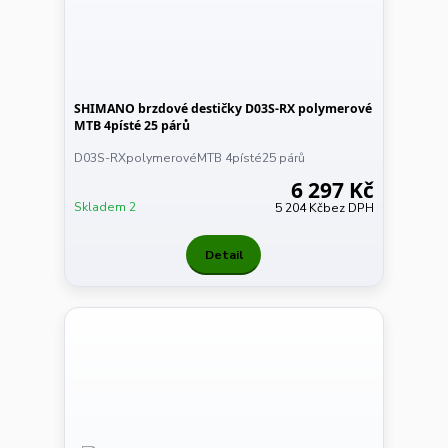
SHIMANO brzdové destičky D03S-RX polymerové
MTB 4písté 25 párů
D03S-RXpolymerovéMTB 4písté25 párů
6 297 Kč
Skladem 2
5 204 Kč
bez DPH
Detail