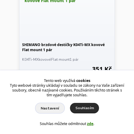
SHIMANO brzdové destičky K04Ti-MX kovové
Flat mount 1 pár
K04Ti-MXkovovéFlat mount1 pár
351 Kč
Skladem 50
290 Kč
bez DPH
Tento web využívá
cookies
Tyto webové stránky ukládají v souladu se zákony na Vaše zařízení
Detail
soubory, obecně nazývané cookies. Používáním těchto stránek s
tím vyjadřujete souhlas.
Souhlasím
Nastavení
Souhlas můžete odmítnout
zde
.