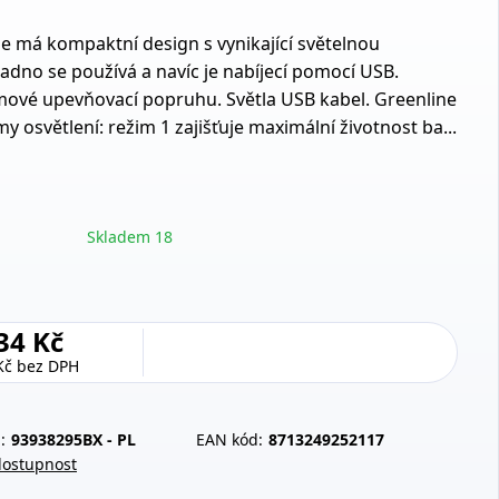
e má kompaktní design s vynikající světelnou
nadno se používá a navíc je nabíjecí pomocí USB.
umové upevňovací popruhu. Světla USB kabel. Greenline
y osvětlení: režim 1 zajišťuje maximální životnost ba...
Skladem 18
34 Kč
Kč
bez DPH
:
93938295BX - PL
EAN kód:
8713249252117
dostupnost