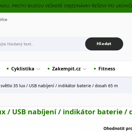
ENOU. PROTO BUDOU VEŠKERÉ OBJEDNÁVKY ŘEŠENY PO UKONČE
Více
Hledat
Cyklistika
Zakempit.cz
Fitness
ětlo 35 lux / USB nabíjení / indikátor baterie / dosah 65 m
 / USB nabíjení / indikátor baterie /
Ohodnotit pr