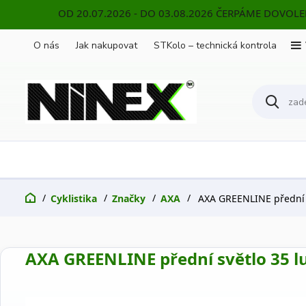
OD 20.07.2026 - DO 03.08.2026 ČERPÁME DOVOL
O nás
Jak nakupovat
STKolo – technická kontrola
Cyklistika
Značky
AXA
AXA GREENLINE přední sv
AXA GREENLINE přední světlo 35 lux