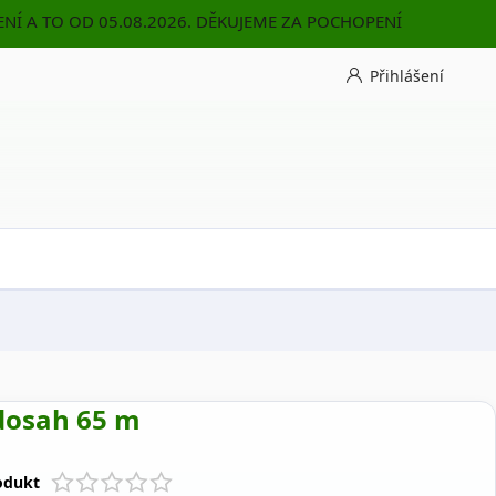
NÍ A TO OD 05.08.2026. DĚKUJEME ZA POCHOPENÍ
Přihlášení
 dosah 65 m
odukt