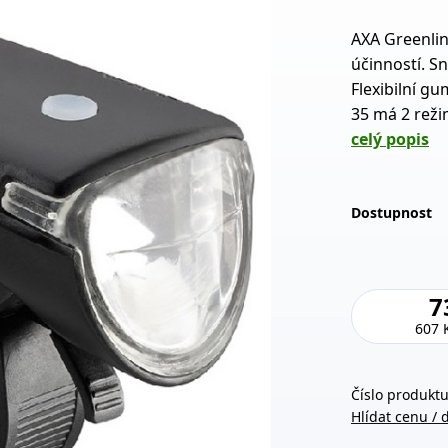
AXA Greenlin
účinností. S
Flexibilní g
35 má 2 režim
celý popis
Dostupnost
7
607 
Číslo produktu
Hlídat cenu / 