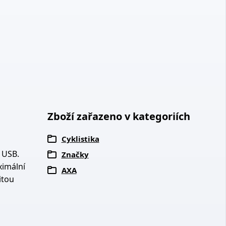
Zboží zařazeno v kategoriích
Cyklistika
 USB.
Značky
ximální
AXA
itou