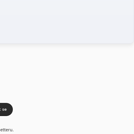
t se
etteru.