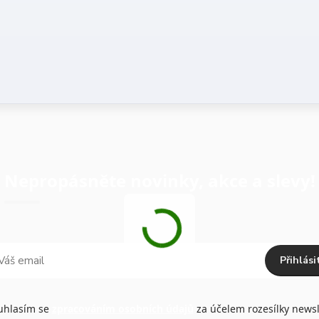
Nepropásněte novinky, akce a slevy!
Přihlási
hlasím se
zpracováním osobních údajů
za účelem rozesílky newsl