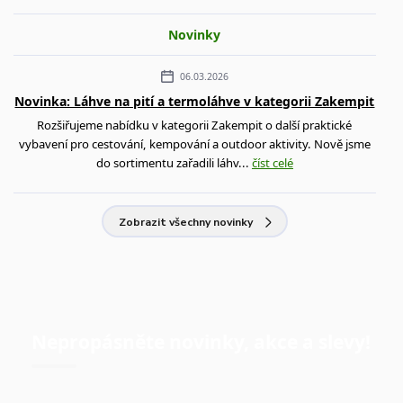
Novinky
06.03.2026
Novinka: Láhve na pití a termoláhve v kategorii Zakempit
Rozšiřujeme nabídku v kategorii Zakempit o další praktické
vybavení pro cestování, kempování a outdoor aktivity. Nově jsme
do sortimentu zařadili láhv...
číst celé
Zobrazit všechny novinky
Nepropásněte novinky, akce a slevy!