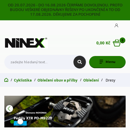
OD 20.07.2026 - DO 16.08.2026 ČERPÁME DOVOLENOU. PROTO
BUDOU VEŠKERÉ OBJEDNÁVKY ŘEŠENY PO UKONČENÍ A TO OD
17.08.2026. DĚKUJEME ZA POCHOPENÍ
0
0,00 Kč
Menu
Cyklistika
Oblečení obuv a přilby
Oblečení
Dresy